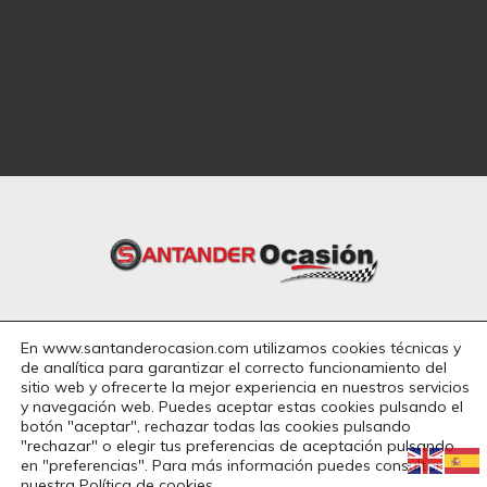
En www.santanderocasion.com utilizamos cookies técnicas y
de analítica para garantizar el correcto funcionamiento del
942
251 513 • 607 944 405
sitio web y ofrecerte la mejor experiencia en nuestros servicios
y navegación web. Puedes aceptar estas cookies pulsando el
botón "aceptar", rechazar todas las cookies pulsando
santanderocasion@hotmail.com
"rechazar" o elegir tus preferencias de aceptación pulsando
en "preferencias". Para más información puedes consultar
Carretera del aeropuerto, 14

nuestra
Política de cookies
.